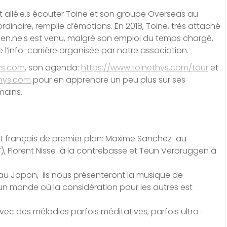
t allé.e.s écouter Toine et son groupe Overseas au
ordinaire, remplie d’émotions. En 2018, Toine, très attaché
ncien.ne.s est venu, malgré son emploi du temps chargé,
 l’info-carrière organisée par notre association.
ys.com
, son agenda:
https://www.toinethys.com/tour
et
hys.com
pour en apprendre un peu plus sur ses
mains.
t français de premier plan: Maxime Sanchez au
), Florent Nisse à la contrebasse et Teun Verbruggen à
 au Japon, ils nous présenteront la musique de
 un monde où la considération pour les autres est
avec des mélodies parfois méditatives, parfois ultra-