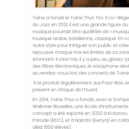
Toine a fondé le Toine Thys Trio. Il co-dir
du Jazz en 2021, il est une grande figure d
musique pourrait être qualifiée de « musiqu
musique arabe, brésilienne, classique. En co
autre style pour intriguer son public et crée
repousse chaque fois les limites de sa zone
étonnant. Il s’est mis, il y a peu, au glossy
des filtres électroniques, le saxophone dev
au rendez-vous lors des concerts de Toine
Il se produit régulièrement aux Pays-Bas, en
présent en Afrique de l’Ouest.
En 2014, Toine Thys a fondé, avec le trompe
Wallonie-Bruxelles, une école d’instruments
concept a été exporté en 2020 à Kotonou 
Parade (RDC), et à Nairobi (Kenya) en coll
déjà 1500 élèves).